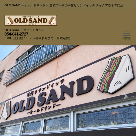
OLD SAND ーオールドサンドー 藤枝市平島の手作りサンドイッチ テイクアウト専門店
OLD SAND オールドサンド
Me
054-641-2727
6:00（土日祝7:00）～売り切りまで（月曜定休）
Previous
Next