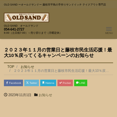
OLD SAND ーオールドサンドー 藤枝市平島の手作りサンドイッチ テイクアウト専門店
OLD SAND オールドサンド
Me
054-641-2727
6:00（土日祝7:00）～売り切りまで（月曜定休）
２０２３年１１月の営業日と藤枝市民生活応援！最
大10％戻ってくるキャンペーンのお知らせ
TOP
お知らせ
２０２３年１１月の営業日と藤枝市民生活応援！最大10％戻ってくるキャンペーンのお知らせ
Facebook
Twitter
Hatena
Pocket
LINE
2023年11月1日
お知らせ