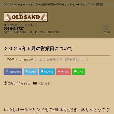
OLD SAND ーオールドサンドー 藤枝市平島の手作りサンドイッチ テイクアウト専門店
OLD SAND オールドサンド
Me
054-641-2727
6:00（土日祝7:00）～売り切りまで（月曜定休）
２０２５年５月の営業日について
TOP
お知らせ
２０２５年５月の営業日について
Facebook
Twitter
Hatena
Pocket
LINE
2025年4月29日
お知らせ
いつもオールドサンドをご利用いただき、ありがとうござ