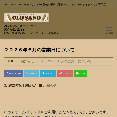
OLD SAND ーオールドサンドー 藤枝市平島の手作りサンドイッチ テイクアウト専門店
OLD SAND オールドサンド
Me
054-641-2727
6:00（土日祝7:00）～売り切りまで（月曜定休）
２０２６年６月の営業日について
TOP
お知らせ
２０２６年６月の営業日について
Facebook
Twitter
Hatena
Pocket
LINE
2026年5月16日
お知らせ
いつもオールドサンドをご利用いただきありがとうございます。