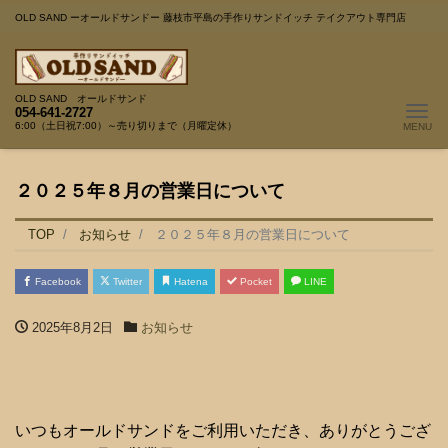
OLD SAND ーオールドサンドー 藤枝市平島の手作りサンドイッチ テイクアウト専門店
OLD SAND オールドサンド
Me
054-641-2727
6:00（土日祝7:00）～売り切りまで（月曜定休）
２０２５年８月の営業日について
TOP
お知らせ
２０２５年８月の営業日について
Facebook
Twitter
Hatena
Pocket
LINE
2025年8月2日
お知らせ
いつもオールドサンドをご利用いただき、ありがとうござ