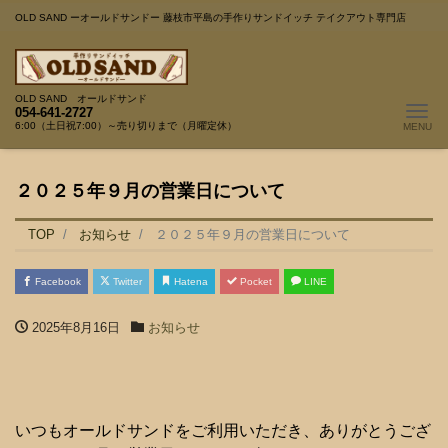
OLD SAND ーオールドサンドー 藤枝市平島の手作りサンドイッチ テイクアウト専門店
OLD SAND オールドサンド
Me
054-641-2727
6:00（土日祝7:00）～売り切りまで（月曜定休）
２０２５年９月の営業日について
TOP
お知らせ
２０２５年９月の営業日について
Facebook
Twitter
Hatena
Pocket
LINE
2025年8月16日
お知らせ
いつもオールドサンドをご利用いただき、ありがとうござ